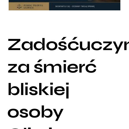
Zadośćuczyn
za śmierć
bliskiej
osoby