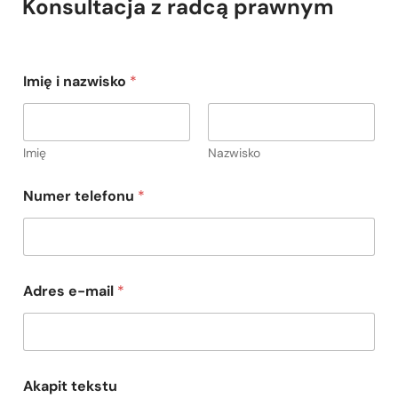
Konsultacja z radcą prawnym
Imię i nazwisko
*
Imię
Nazwisko
N
Numer telefonu
*
u
m
e
r
I
m
Adres e-mail
*
i
ę
*
Akapit tekstu