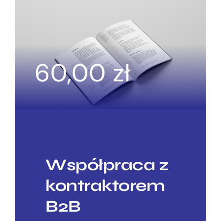
60,00
zł
Współpraca z
kontraktorem
B2B