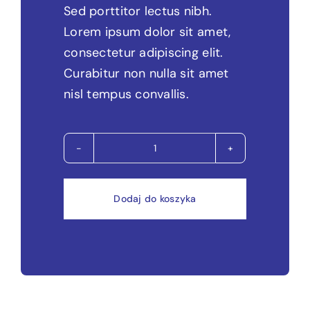
Sed porttitor lectus nibh.
Lorem ipsum dolor sit amet,
consectetur adipiscing elit.
Curabitur non nulla sit amet
nisl tempus convallis.
ilość
Współpraca
z
Dodaj do koszyka
kontraktorem
B2B