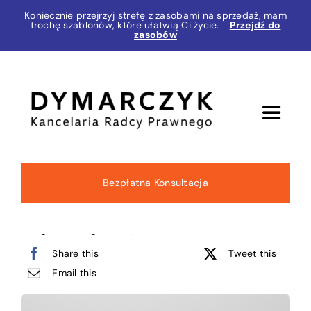
Przejdź
Koniecznie przejrzyj strefę z zasobami na sprzedaż, mam
trochę szablonów, które ułatwią Ci życie.
Przejdź do
do
zasobów
zawartości
Toggle
Navigat
Zakres usług
Bezpłatna Konsultacja
O mnie
Categories:
Design Mockup
Share this
Tweet this
Blog
Email this