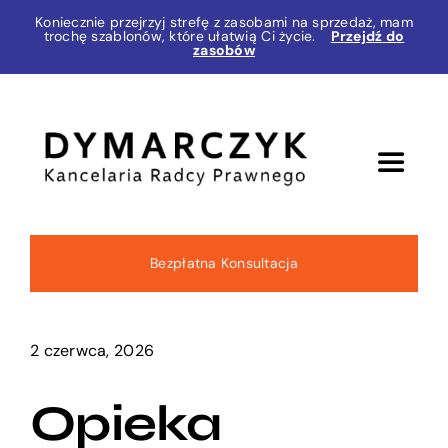
Przejdź
Koniecznie przejrzyj strefę z zasobami na sprzedaż, mam
trochę szablonów, które ułatwią Ci życie.
Przejdź do
do
zasobów
zawartości
Toggle
Navigat
Zakres usług
Bezpłatna Konsultacja
O mnie
2 czerwca, 2026
Blog
Opieka