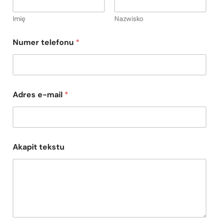
Imię
Nazwisko
Numer telefonu
*
e
Adres e-mail
*
-
m
a
i
l
*
Akapit tekstu
A
k
a
p
i
t