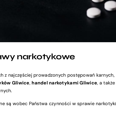
rawy narkotykowe
ch z najczęściej prowadzonych postępowań karnych,
yków Gliwice
,
handel narkotykami Gliwice
, a takż
rnych.
one są wobec Państwa czynności w sprawie narkotyk