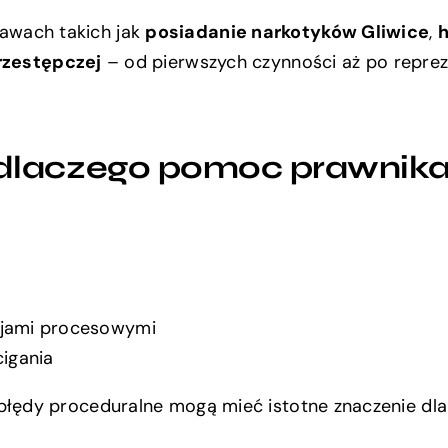
wach takich jak
posiadanie narkotyków Gliwice
,
h
rzestępczej
– od pierwszych czynności aż po repre
 dlaczego pomoc prawnik
cjami procesowymi
cigania
łędy proceduralne mogą mieć istotne znaczenie dla