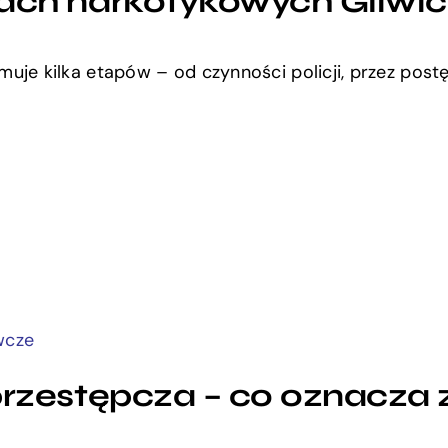
ach narkotykowych Gliwi
je kilka etapów – od czynności policji, przez pos
wcze
rzestępcza – co oznacza 