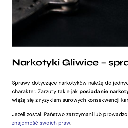
Narkotyki Gliwice – sp
Sprawy dotyczące narkotyków należą do jedny
charakter. Zarzuty takie jak
posiadanie narkot
wiążą się z ryzykiem surowych konsekwencji ka
Jeżeli zostali Państwo zatrzymani lub prowadz
znajomość swoich praw
.