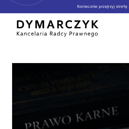
Przejdź
Koniecznie przejrzyj stref
do
zawartości