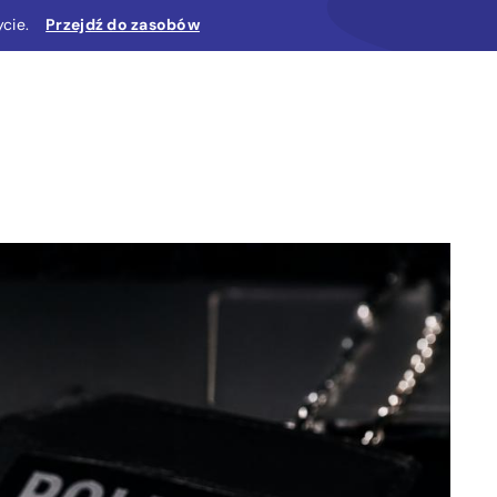
cie.
Przejdź do zasobów