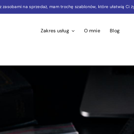
ę z zasobami na sprzedaż, mam trochę szablonów, które ułatwią Ci ży
Zakres usług
O mnie
Blog