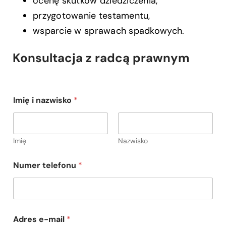
ocenę skutków dziedziczenia,
przygotowanie testamentu,
wsparcie w sprawach spadkowych.
Konsultacja z radcą prawnym
i
Imię i nazwisko
*
i
i
Imię
Nazwisko
Numer telefonu
*
Adres e-mail
*