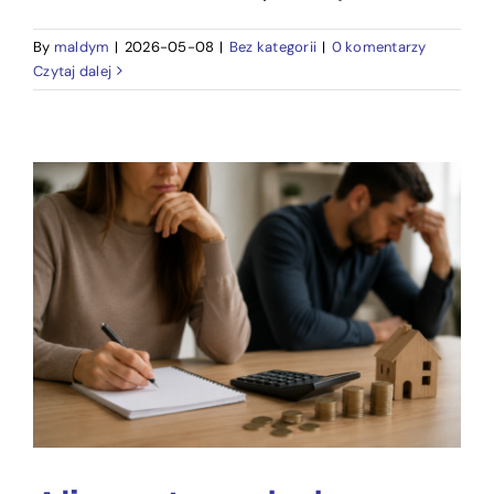
By
maldym
|
2026-05-08
|
Bez kategorii
|
0 komentarzy
Czytaj dalej
Alimenty na byłego
małżonka – komu
przysługują?