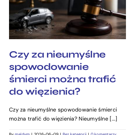
spowodowanie śmierci
można trafić do
więzienia?
Czy za nieumyślne
spowodowanie
śmierci można trafić
do więzienia?
Czy za nieumyślne spowodowanie śmierci
można trafić do więzienia? Nieumyślne [...]
By
maldym
|
2026-06-09
|
Bez kategorii
|
0 komentarzy