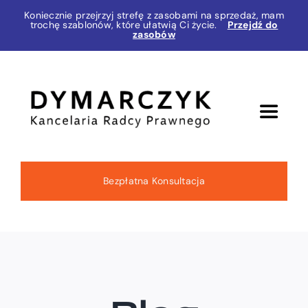
Przejdź
Koniecznie przejrzyj strefę z zasobami na sprzedaż, mam
trochę szablonów, które ułatwią Ci życie.
Przejdź do
do
zasobów
zawartości
Toggle
Navigat
Zakres usług
Bezpłatna Konsultacja
O mnie
Blog