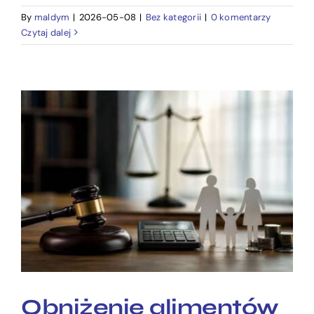
By
maldym
|
2026-05-08
|
Bez kategorii
|
0 komentarzy
Czytaj dalej
Obniżenie alimentów –
kiedy jest możliwe?
Obniżenie alimentów