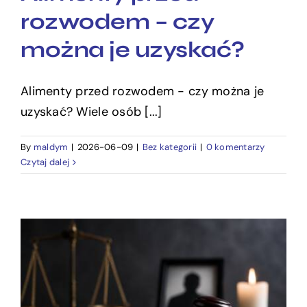
rozwodem – czy
można je uzyskać?
Alimenty przed rozwodem - czy można je
uzyskać? Wiele osób [...]
By
maldym
|
2026-06-09
|
Bez kategorii
|
0 komentarzy
Czytaj dalej
Czy za nieumyślne